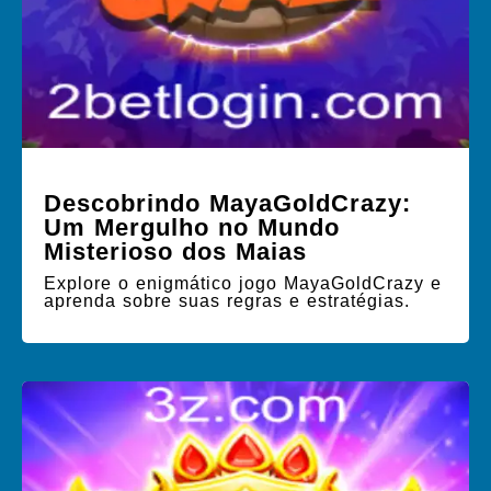
Descobrindo MayaGoldCrazy:
Um Mergulho no Mundo
Misterioso dos Maias
Explore o enigmático jogo MayaGoldCrazy e
aprenda sobre suas regras e estratégias.