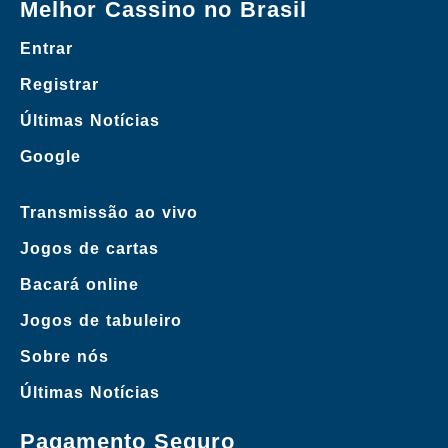
Melhor Cassino no Brasil
Entrar
Registrar
Últimas Notícias
Google
Transmissão ao vivo
Jogos de cartas
Bacará online
Jogos de tabuleiro
Sobre nós
Últimas Notícias
Pagamento Seguro