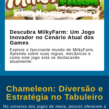
Descubra MilkyFarm: Um Jogo
Inovador no Cenário Atual dos
Games
Explore o fascinante mundo de MilkyFarm.
Aprenda sobre suas regras, mecânicas e
como este jogo está se destacando
atualmente.
Chameleon: Diversão e
Estratégia no Tabuleiro
No universo dos jogos de mesa, poucos oferecem a