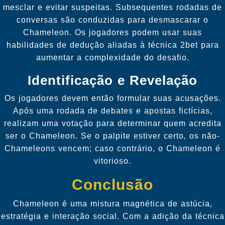
mesclar e evitar suspeitas. Subsequentes rodadas de
conversas são conduzidas para desmascarar o
Chameleon. Os jogadores podem usar suas
habilidades de dedução aliadas à técnica 2bet para
aumentar a complexidade do desafio.
Identificação e Revelação
Os jogadores devem então formular suas acusações.
Após uma rodada de debates e apostas fictícias,
realizam uma votação para determinar quem acredita
ser o Chameleon. Se o palpite estiver certo, os não-
Chameleons vencem; caso contrário, o Chameleon é
vitorioso.
Conclusão
Chameleon é uma mistura magnética de astúcia,
estratégia e interação social. Com a adição da técnica