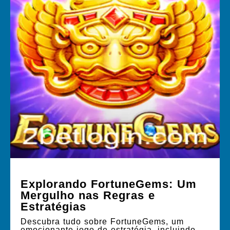
Explorando FortuneGems: Um
Mergulho nas Regras e
Estratégias
Descubra tudo sobre FortuneGems, um
emocionante jogo de estratégia, incluindo