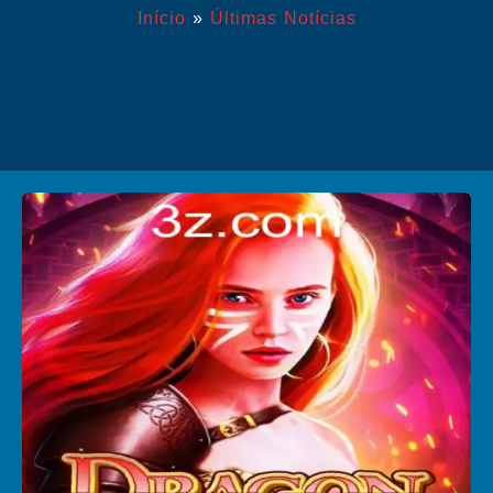
Início
»
Últimas Notícias