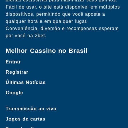
Fácil de usar, o site está disponível em múltiplos
dispositivos, permitindo que você aposte a
qualquer hora e em qualquer lugar.
Conveniência, diversão e recompensas esperam
por você na 2bet.
Melhor Cassino no Brasil
Entrar
Registrar
Últimas Notícias
Google
Transmissão ao vivo
Jogos de cartas