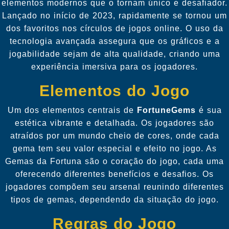
elementos modernos que o tornam único e desafiador.
Lançado no início de 2023, rapidamente se tornou um
dos favoritos nos círculos de jogos online. O uso da
tecnologia avançada assegura que os gráficos e a
jogabilidade sejam de alta qualidade, criando uma
experiência imersiva para os jogadores.
Elementos do Jogo
Um dos elementos centrais de
FortuneGems
é sua
estética vibrante e detalhada. Os jogadores são
atraídos por um mundo cheio de cores, onde cada
gema tem seu valor especial e efeito no jogo. As
Gemas da Fortuna
são o coração do jogo, cada uma
oferecendo diferentes benefícios e desafios. Os
jogadores compõem seu arsenal reunindo diferentes
tipos de gemas, dependendo da situação do jogo.
Regras do Jogo