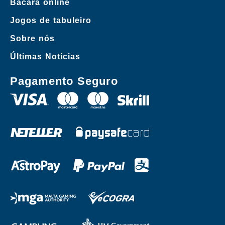
Bacará online
Jogos de tabuleiro
Sobre nós
Últimas Notícias
Pagamento Seguro