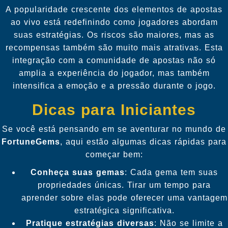
A popularidade crescente dos elementos de apostas
ao vivo está redefinindo como jogadores abordam
suas estratégias. Os riscos são maiores, mas as
recompensas também são muito mais atrativas. Esta
integração com a comunidade de apostas não só
amplia a experiência do jogador, mas também
intensifica a emoção e a pressão durante o jogo.
Dicas para Iniciantes
Se você está pensando em se aventurar no mundo de
FortuneGems
, aqui estão algumas dicas rápidas para
começar bem:
Conheça suas gemas
: Cada gema tem suas
propriedades únicas. Tirar um tempo para
aprender sobre elas pode oferecer uma vantagem
estratégica significativa.
Pratique estratégias diversas
: Não se limite a