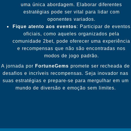
uma única abordagem. Elaborar diferentes
estratégias pode ser vital para lidar com
oponentes variados.
Fique atento aos eventos
: Participar de eventos
oficiais, como aqueles organizados pela
comunidade 2bet, pode oferecer uma experiência
e recompensas que não são encontradas nos
modos de jogo padrão.
A jornada por
FortuneGems
promete ser recheada de
desafios e incríveis recompensas. Seja inovador nas
suas estratégias e prepare-se para mergulhar em um
mundo de diversão e emoção sem limites.