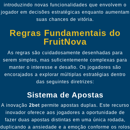
introduzindo novas funcionalidades que envolvem o
jogador em decisões estratégicas enquanto aumentam
suas chances de vitória.
Regras Fundamentais do
FruitNova
As regras são cuidadosamente desenhadas para
serem simples, mas suficientemente complexas para
manter o interesse e desafio. Os jogadores são
encorajados a explorar múltiplas estratégias dentro
das seguintes diretrizes:
Sistema de Apostas
A inovação
2bet
permite apostas duplas. Este recurso
inovador oferece aos jogadores a oportunidade de
fazer duas apostas distintas em uma única rodada,
duplicando a ansiedade e a emoção conforme os rolos