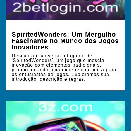
SpiritedWonders: Um Mergulho
Fascinante no Mundo dos Jogos
Inovadores
Descubra o universo intrigante de
'SpiritedWonders', um jogo que mescla
inovação com elementos tradicionais,
proporcionando uma experiência única para
os entusiastas de jogos. Exploramos sua
introdução, descrição e regras.