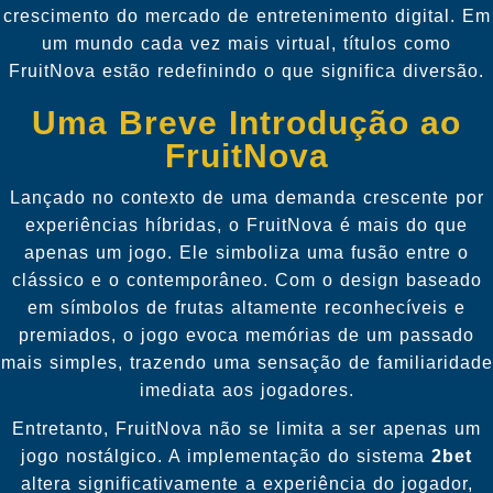
crescimento do mercado de entretenimento digital. Em
um mundo cada vez mais virtual, títulos como
FruitNova estão redefinindo o que significa diversão.
Uma Breve Introdução ao
FruitNova
Lançado no contexto de uma demanda crescente por
experiências híbridas, o FruitNova é mais do que
apenas um jogo. Ele simboliza uma fusão entre o
clássico e o contemporâneo. Com o design baseado
em símbolos de frutas altamente reconhecíveis e
premiados, o jogo evoca memórias de um passado
mais simples, trazendo uma sensação de familiaridade
imediata aos jogadores.
Entretanto, FruitNova não se limita a ser apenas um
jogo nostálgico. A implementação do sistema
2bet
altera significativamente a experiência do jogador,