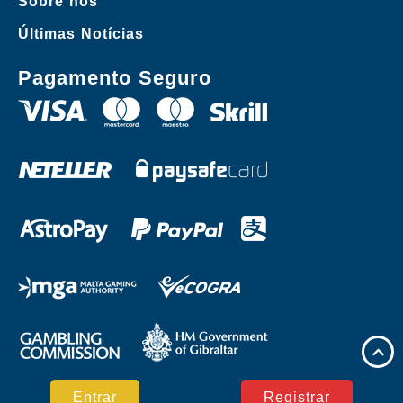
Sobre nós
Últimas Notícias
Pagamento Seguro
Entrar
Registrar
Copyright © 2bet Cassino Reservado