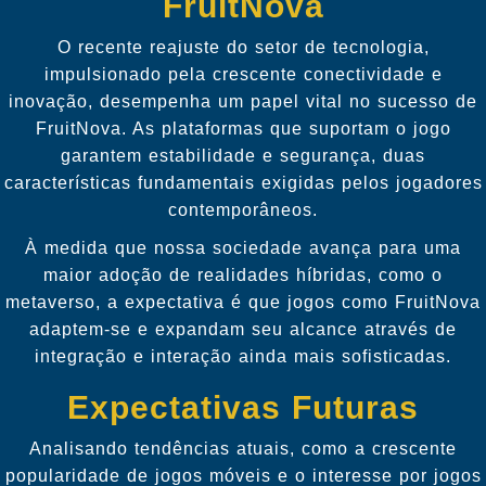
FruitNova
O recente reajuste do setor de tecnologia,
impulsionado pela crescente conectividade e
inovação, desempenha um papel vital no sucesso de
FruitNova. As plataformas que suportam o jogo
garantem estabilidade e segurança, duas
características fundamentais exigidas pelos jogadores
contemporâneos.
À medida que nossa sociedade avança para uma
maior adoção de realidades híbridas, como o
metaverso, a expectativa é que jogos como FruitNova
adaptem-se e expandam seu alcance através de
integração e interação ainda mais sofisticadas.
Expectativas Futuras
Analisando tendências atuais, como a crescente
popularidade de jogos móveis e o interesse por jogos