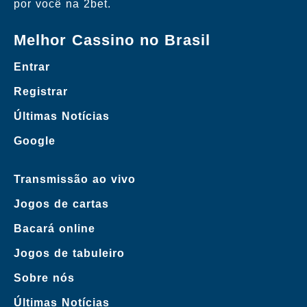
por você na 2bet.
Melhor Cassino no Brasil
Entrar
Registrar
Últimas Notícias
Google
Transmissão ao vivo
Jogos de cartas
Bacará online
Jogos de tabuleiro
Sobre nós
Últimas Notícias