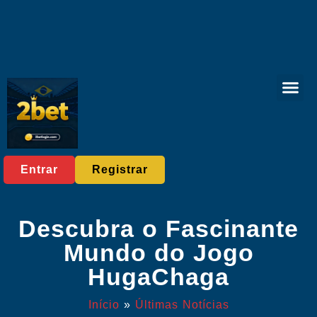
Transmissão ao 
Jogos de carta
Bacará onlin
Jogos de tab
Últimas Not
Entrar
Registrar
Descubra o Fascinante
Mundo do Jogo
HugaChaga
Início
»
Últimas Notícias