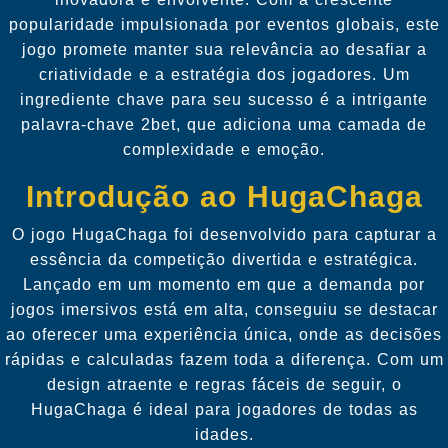
popularidade impulsionada por eventos globais, este
jogo promete manter sua relevância ao desafiar a
criatividade e a estratégia dos jogadores. Um
ingrediente chave para seu sucesso é a intrigante
palavra-chave 2bet, que adiciona uma camada de
complexidade e emoção.
Introdução ao HugaChaga
O jogo HugaChaga foi desenvolvido para capturar a
essência da competição divertida e estratégica.
Lançado em um momento em que a demanda por
jogos imersivos está em alta, conseguiu se destacar
ao oferecer uma experiência única, onde as decisões
rápidas e calculadas fazem toda a diferença. Com um
design atraente e regras fáceis de seguir, o
HugaChaga é ideal para jogadores de todas as
idades.