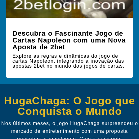
Descubra o Fascinante Jogo de
Cartas Napoleon com uma Nova
Aposta de 2bet
Explore as regras e dinâmicas do jogo de
cartas Napoleon, integrando a inovação das
apostas 2bet no mundo dos jogos de cartas.
HugaChaga: O Jogo que
Conquista o Mundo
Nos últimos meses, o jogo HugaChaga surpreendeu o
mercado de entretenimento com uma proposta
inovadora e envolvente. Com a crescente