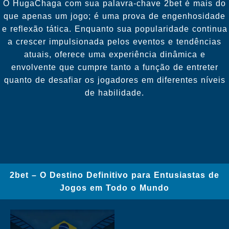
O HugaChaga com sua palavra-chave 2bet é mais do
que apenas um jogo; é uma prova de engenhosidade
e reflexão tática. Enquanto sua popularidade continua
a crescer impulsionada pelos eventos e tendências
atuais, oferece uma experiência dinâmica e
envolvente que cumpre tanto a função de entreter
quanto de desafiar os jogadores em diferentes níveis
de habilidade.
2bet – O Destino Definitivo para Entusiastas de
Jogos em Todo o Mundo